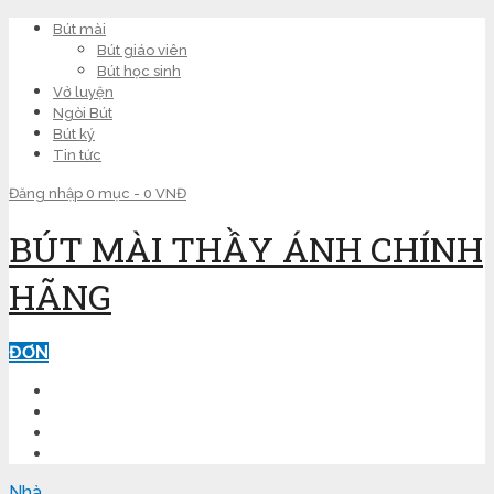
Bút mài
Bút giáo viên
Bút học sinh
Vở luyện
Ngòi Bút
Bút ký
Tin tức
Đăng nhập
0 mục -
0
VNĐ
BÚT MÀI THẦY ÁNH CHÍNH
HÃNG
ĐƠN
TRANG CHỦ
LUYỆN CHỮ ĐẸP
KINH NGHIỆM
SHOP
Nhà