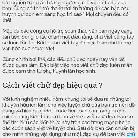
bắt nguồn từ sự ấn tượng, ngưỡng mộ với nét chữ của
bạn. Cũng có thể trở thành nơi tin tưởng để các bậc phụ
huynh gửi con em sang học thì sao? Mọi chuyện đều có
thể!
Mặc dù các công cụ hỗ trợ soạn thảo văn bản ngày càng
tân tiến. Song, chắc chắn một điều rằng, chữ viết bằng tay
sẽ luôn tồn tại. Bởi lẽ, chữ viết tay đã hiện thân như là một
văn hóa của người Việt.
Cũng chính bởi thế, các kiểu chữ đẹp ngày nay vẫn rất
được quan tâm. Đặc biệt việc học viết chữ đẹp luôn nhận
được cảm tình từ phụ huynh lẫn học sinh.
Cách viết chữ đẹp hiệu quả ?
Với kinh nghiệm nhiều năm, chúng tôi sẽ đưa ra những lời
khuyên hữu ích làm cho việc luyện chữ của bạn trở nên dễ
dàng và hiệu quả hơn. Trước tiên, bạn cần trang bị cho
mình những kiến thức cơ bản về việc viết chữ đẹp. Bạn có
thể tìm hiểu các kiến thức này trên các trang mạng hoặc
các cuốn sách viết về luyện chữ. Sau đó, bạn cần chuẩn bị
cho mình những vật dụng như một đạo cụ để bạn viết
chữ