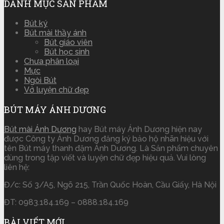
DANH MỤC SẢN PHẨM
Bút ký
Bút mài thầy ánh
Bút giáo viên
Bút học sinh
Chưa phân loại
Mực
Ngòi Bút
Vở luyện chữ đẹp
BÚT MÁY ÁNH DƯƠNG
Bút mài Ánh Dương
hay Bút máy Ánh Dương hiện nay
được Công ty Ánh Dương đăng ký bảo hộ nhãn hiệu với
tên Bút máy thanh đậm Ánh Dương. Là Sản phẩm chuyên
dùng trong tập viết và luyện chữ đẹp hiệu quả. Vui lòng
liên hệ:
Đ/c: Số 3/A5, Ngõ 215, Trần Quốc Hoàn, Cầu Giấy, Hà Nội
ĐT: 0983.184.169 – 0888.184.169
BÀI VIẾT MỚI