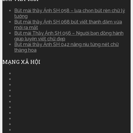
Bút mài thầy Ánh SH 058 – lựa chọn bút rèn chữ lý
tưởng
Bút mài thầy Ánh SH 068 bút viết thanh đậm vừa
mới ra mắt
Bút mài Thầy Ánh SH 056 – Người bạn đồng hành
giúp luyện viết chữ đẹp
Bút mài thầy Ánh SH 042 nâng niu từng nét chữ
thăng hoa
MẠNG XÃ HỘI