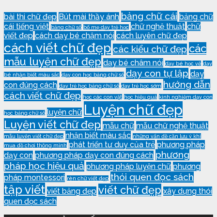
bảng chữ cái
bài thi chữ đẹp
Bút mài thầy ánh
bảng chữ
cái tiếng việt
chữ nghệ thuật
chữ
bảng chữ số
bố mẹ dạy trẻ học
viết đẹp
cách dạy bé chậm nói
cách luyên chữ đẹp
cách viết chữ đẹp
các
các kiểu chữ đẹp
mẫu luyện chữ đẹp
dạy bé châm nói
dạy bé học vẽ
dạy
dạy con tự lập
dạy
bé nhận biết màu sắc
dạy con học bảng chữ số
hướng dẫn
con đúng cách
dạy trẻ học bảng chữ số
dạy trẻ học sớm
cách viết chữ đẹp
học các con vật
học hiệu quả
kinh nghiệm dạy con
Luyện chữ đẹp
luyện chữ
học bảng chữ số
Luyện viết chữ đẹp
mẫu chữ
mẫu chữ nghệ thuật
nhận biết màu sắc
mẫu luyện viết chữ đẹp
những vấn đề cần lưu ý khi
phát triển tư duy của trẻ
phương pháp
mua đồ chơi thông minh
phương
dạy con
phương pháp dạy con đúng cách
pháp học hiệu quả
phương pháp luyện chữ
phương
thói quen đọc sách
pháp montessori
rèn chữ viết đẹp
tập viết
viết chữ đẹp
viết bảng đẹp
xây dựng thói
quen đọc sách