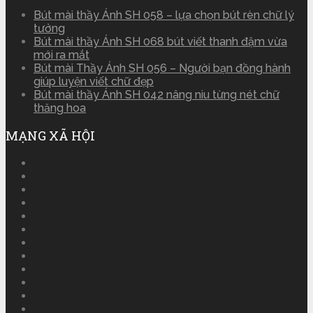
Bút mài thầy Ánh SH 058 – lựa chọn bút rèn chữ lý
tưởng
Bút mài thầy Ánh SH 068 bút viết thanh đậm vừa
mới ra mắt
Bút mài Thầy Ánh SH 056 – Người bạn đồng hành
giúp luyện viết chữ đẹp
Bút mài thầy Ánh SH 042 nâng niu từng nét chữ
thăng hoa
MẠNG XÃ HỘI