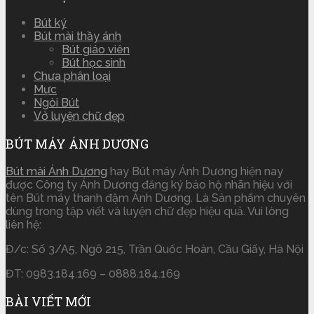
Bút ký
Bút mài thầy ánh
Bút giáo viên
Bút học sinh
Chưa phân loại
Mực
Ngòi Bút
Vở luyện chữ đẹp
BÚT MÁY ÁNH DƯƠNG
Bút mài Ánh Dương
hay Bút máy Ánh Dương hiện nay
được Công ty Ánh Dương đăng ký bảo hộ nhãn hiệu với
tên Bút máy thanh đậm Ánh Dương. Là Sản phẩm chuyên
dùng trong tập viết và luyện chữ đẹp hiệu quả. Vui lòng
liên hệ:
Đ/c: Số 3/A5, Ngõ 215, Trần Quốc Hoàn, Cầu Giấy, Hà Nội
ĐT: 0983.184.169 – 0888.184.169
BÀI VIẾT MỚI