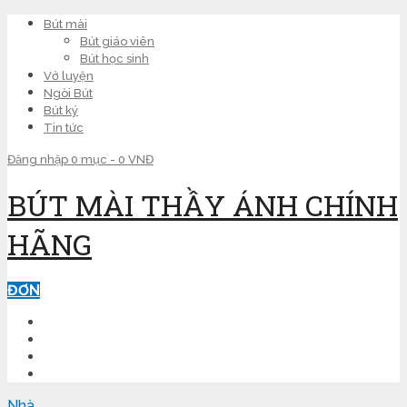
Bút mài
Bút giáo viên
Bút học sinh
Vở luyện
Ngòi Bút
Bút ký
Tin tức
Đăng nhập
0 mục -
0
VNĐ
BÚT MÀI THẦY ÁNH CHÍNH
HÃNG
ĐƠN
TRANG CHỦ
LUYỆN CHỮ ĐẸP
KINH NGHIỆM
SHOP
Nhà