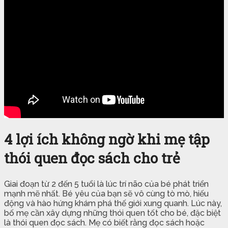
4 lợi ích không ngờ khi mẹ tập
thói quen đọc sách cho trẻ
Giai đoạn từ 2 đến 5 tuổi là lúc trí não của bé phát triển
mạnh mẽ nhất. Bé yêu của bạn sẽ vô cùng tò mò, hiếu
động và hào hứng khám phá thế giới xung quanh. Lúc này,
bố mẹ cần xây dựng những thói quen tốt cho bé, đặc biệt
là thói quen đọc sách. Mẹ có biết rằng đọc sách hoặc