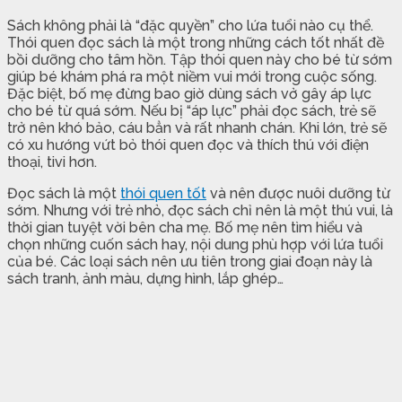
Sách không phải là “đặc quyền” cho lứa tuổi nào cụ thể.
Thói quen đọc sách là một trong những cách tốt nhất đề
bồi dưỡng cho tâm hồn. Tập thói quen này cho bé từ sớm
giúp bé khám phá ra một niềm vui mới trong cuộc sống.
Đặc biệt, bố mẹ đừng bao giờ dùng sách vở gây áp lực
cho bé từ quá sớm. Nếu bị “áp lực” phải đọc sách, trẻ sẽ
trở nên khó bảo, cáu bẳn và rất nhanh chán. Khi lớn, trẻ sẽ
có xu hướng vứt bỏ thói quen đọc và thích thú với điện
thoại, tivi hơn.
Đọc sách là một
thói quen tốt
và nên được nuôi dưỡng từ
sớm. Nhưng với trẻ nhỏ, đọc sách chỉ nên là một thú vui, là
thời gian tuyệt vời bên cha mẹ. Bố mẹ nên tìm hiểu và
chọn những cuốn sách hay, nội dung phù hợp với lứa tuổi
của bé. Các loại sách nên ưu tiên trong giai đoạn này là
sách tranh, ảnh màu, dựng hình, lắp ghép…