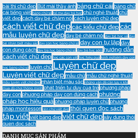
bảng chữ cái
bài thi chữ đẹp
Bút mài thầy ánh
bảng chữ
cái tiếng việt
chữ nghệ thuật
chữ
bảng chữ số
bố mẹ dạy trẻ học
viết đẹp
cách dạy bé chậm nói
cách luyên chữ đẹp
cách viết chữ đẹp
các
các kiểu chữ đẹp
mẫu luyện chữ đẹp
dạy bé châm nói
dạy bé học vẽ
dạy
dạy con tự lập
dạy
bé nhận biết màu sắc
dạy con học bảng chữ số
hướng dẫn
con đúng cách
dạy trẻ học bảng chữ số
dạy trẻ học sớm
cách viết chữ đẹp
học các con vật
học hiệu quả
kinh nghiệm dạy con
Luyện chữ đẹp
luyện chữ
học bảng chữ số
Luyện viết chữ đẹp
mẫu chữ
mẫu chữ nghệ thuật
nhận biết màu sắc
mẫu luyện viết chữ đẹp
những vấn đề cần lưu ý khi
phát triển tư duy của trẻ
phương pháp
mua đồ chơi thông minh
phương
dạy con
phương pháp dạy con đúng cách
pháp học hiệu quả
phương pháp luyện chữ
phương
thói quen đọc sách
pháp montessori
rèn chữ viết đẹp
tập viết
viết chữ đẹp
viết bảng đẹp
xây dựng thói
quen đọc sách
DANH MỤC SẢN PHẨM