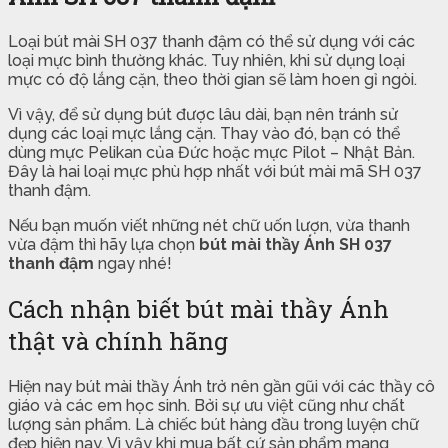
Loại bút mài SH 037 thanh đậm có thể sử dụng với các
loại mực bình thường khác. Tuy nhiên, khi sử dụng loại
mực có độ lắng cặn, theo thời gian sẽ làm hoen gỉ ngòi.
Vì vậy, để sử dụng bút được lâu dài, bạn nên tránh sử
dụng các loại mực lắng cặn. Thay vào đó, bạn có thể
dùng mực Pelikan của Đức hoặc mực Pilot – Nhật Bản.
Đây là hai loại mực phù hợp nhất với bút mài mã SH 037
thanh đậm.
Nếu bạn muốn viết những nét chữ uốn lượn, vừa thanh
vừa đậm thì hãy lựa chọn
bút mài thầy Ánh SH 037
thanh đậm
ngay nhé!
Cách nhận biết bút mài thầy Ánh
thật và chính hãng
Hiện nay bút mài thầy Ánh trở nên gần gũi với các thầy cô
giáo và các em học sinh. Bởi sự ưu việt cũng như chất
lượng sản phẩm. Là chiếc bút hàng đầu trong luyện chữ
đẹp hiện nay. Vì vậy khi mua bất cứ sản phẩm mang