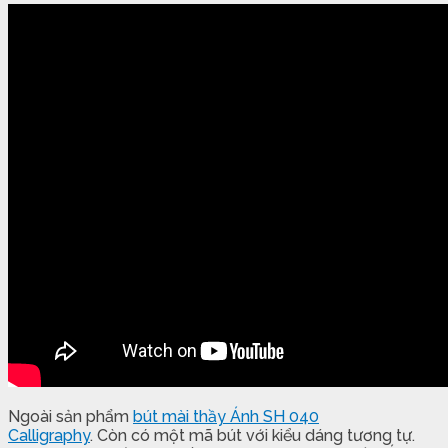
Ngoài sản phẩm
bút mài thầy Ánh SH 040
Calligraphy
. Còn có một mã bút với kiểu dáng tương tự.