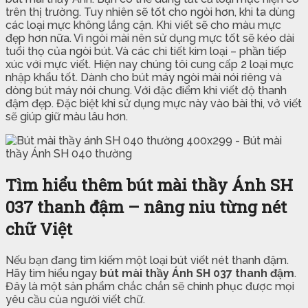
trên thị trường. Tuy nhiên sẽ tốt cho ngòi hơn, khi ta dùng
các loại mực không lắng cặn. Khi viết sẽ cho màu mực
đẹp hơn nữa. Vì ngòi mài nên sử dụng mực tốt sẽ kéo dài
tuổi thọ của ngòi bút. Và các chi tiết kim loại – phần tiếp
xúc với mực viết. Hiện nay chúng tôi cung cấp 2 loại mực
nhập khẩu tốt. Dành cho bút máy ngòi mài nói riêng và
dòng bút máy nói chung. Với đặc điểm khi viết độ thanh
đậm đẹp. Đặc biệt khi sử dụng mực này vào bài thi, vở viết
sẽ giúp giữ màu lâu hơn.
Tìm hiểu thêm bút mài thầy Ánh SH
037 thanh đậm – nâng niu từng nét
chữ Việt
Nếu bạn đang tìm kiếm một loại bút viết nét thanh đậm.
Hãy tìm hiểu ngay
bút mài thầy Ánh SH 037 thanh đậm
.
Đây là một sản phẩm chắc chắn sẽ chinh phục được mọi
yêu cầu của người viết chữ.