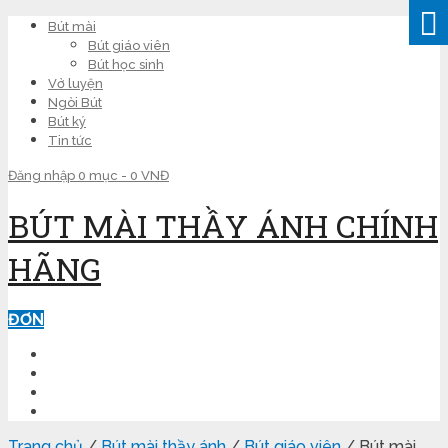
Bút mài
Bút giáo viên
Bút học sinh
Vở luyện
Ngòi Bút
Bút ký
Tin tức
Đăng nhập
0 mục -
0
VNĐ
BÚT MÀI THẦY ÁNH CHÍNH
HÃNG
ĐƠN
TRANG CHỦ
LUYỆN CHỮ ĐẸP
KINH NGHIỆM
SHOP
Trang chủ
/
Bút mài thầy ánh
/
Bút giáo viên
/ Bút mài