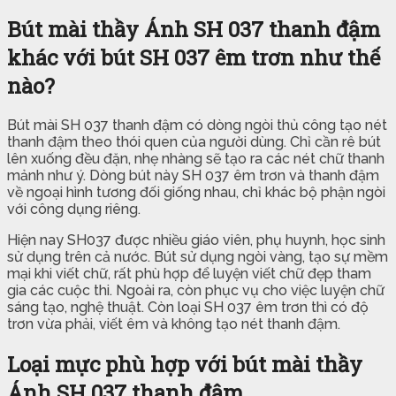
Bút mài thầy Ánh SH 037 thanh đậm
khác với bút SH 037 êm trơn như thế
nào?
Bút mài SH 037 thanh đậm có dòng ngòi thủ công tạo nét
thanh đậm theo thói quen của người dùng. Chỉ cần rê bút
lên xuống đều đặn, nhẹ nhàng sẽ tạo ra các nét chữ thanh
mảnh như ý. Dòng bút này SH 037 êm trơn và thanh đậm
về ngoại hình tương đối giống nhau, chỉ khác bộ phận ngòi
với công dụng riêng.
Hiện nay SH037 được nhiều giáo viên, phụ huynh, học sinh
sử dụng trên cả nước. Bút sử dụng ngòi vàng, tạo sự mềm
mại khi viết chữ, rất phù hợp để luyện viết chữ đẹp tham
gia các cuộc thi. Ngoài ra, còn phục vụ cho việc luyện chữ
sáng tạo, nghệ thuật. Còn loại SH 037 êm trơn thì có độ
trơn vừa phải, viết êm và không tạo nét thanh đậm.
Loại mực phù hợp với bút mài thầy
Ánh SH 037 thanh đậm