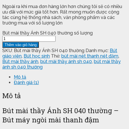
Ngoài ra khi mua đơn hàng lớn hơn chúng tôi sẽ có nhiều
ưu đãi với mức giá tốt hơn. Rất mong muốn được cộng
tác cùng hệ thống nhà sách, văn phòng phẩm và các
trường mua với số lượng lớn
Bút mài thầy Ánh SH 040 thường số lượng
Thêm vào giỏ hàng
SKU:
Bút mài thầy Ánh SH 040 thường
Danh mục:
Bút
giáo viên
,
Bút học sinh
Thẻ:
bút mài nét thanh nét đậm
,
Bút mài thầy ánh
,
bút mài thầy ánh sh 040
,
bút mài thầy
ánh sh 040 thường
Mô tả
Đánh giá (1)
Mô tả
Bút mài thầy Ánh SH 040 thường –
Bút máy ngòi mài thanh đậm