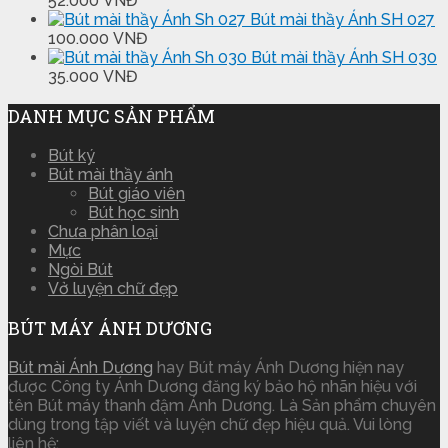
52.000
VNĐ
Bút mài thầy Ánh SH 027
100.000
VNĐ
Bút mài thầy Ánh SH 030
35.000
VNĐ
DANH MỤC SẢN PHẨM
Bút ký
Bút mài thầy ánh
Bút giáo viên
Bút học sinh
Chưa phân loại
Mực
Ngòi Bút
Vở luyện chữ đẹp
BÚT MÁY ÁNH DƯƠNG
Bút mài Ánh Dương
hay Bút máy Ánh Dương hiện nay
được Công ty Ánh Dương đăng ký bảo hộ nhãn hiệu với
tên Bút máy thanh đậm Ánh Dương. Là Sản phẩm chuyên
dùng trong tập viết và luyện chữ đẹp hiệu quả. Vui lòng
liên hệ: